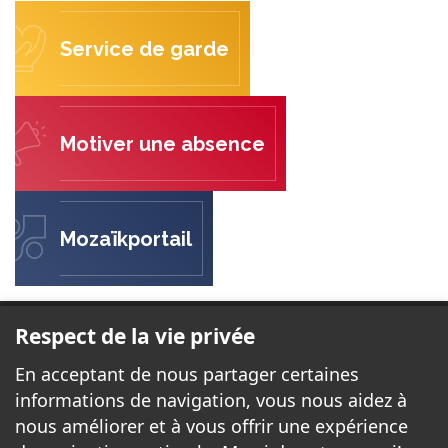
Service de garde
Motiver une absence
Mozaïkportail
ÉCOLE LE TREMPLIN
Respect de la vie privée
31, rue de l'Abbé-Ginguet
En acceptant de nous partager certaines
Gatineau, (Québec) J8T 3Z4
informations de navigation, vous nous aidez à
nous améliorer et à vous offrir une expérience