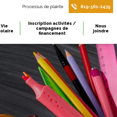
Processus de plainte
819-561-2435
Inscription activités /
Vie
Nous
campagnes de
olaire
joindre
financement