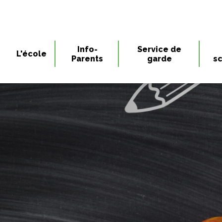
Info-
Service de
L'école
Parents
garde
sc