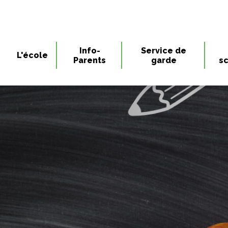
Info-
Service de
L'école
Parents
garde
sc