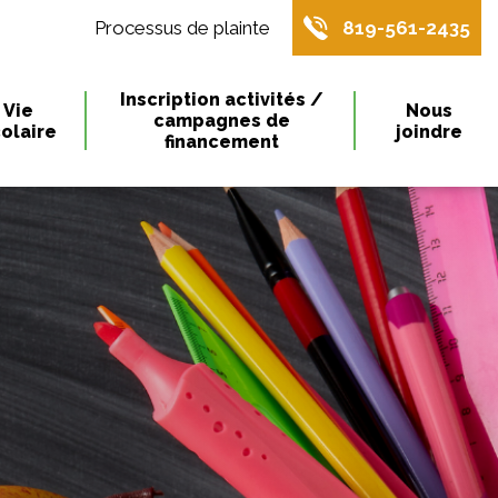
Processus de plainte
819-561-2435
Inscription activités /
Vie
Nous
campagnes de
olaire
joindre
financement